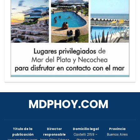
MDPHOY.COM
Titulo de la
Director
Domicilio legal
Provincia
publicación
responsable
Castelli 2159 –
Buenos Aires