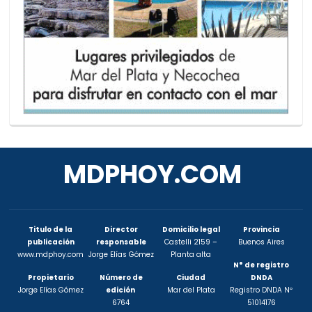
MDPHOY.COM
Titulo de la
Director
Domicilio legal
Provincia
publicación
responsable
Castelli 2159 –
Buenos Aires
www.mdphoy.com
Jorge Elías Gómez
Planta alta
N° de registro
Propietario
Número de
Ciudad
DNDA
Jorge Elías Gómez
edición
Mar del Plata
Registro DNDA Nº
6764
51014176