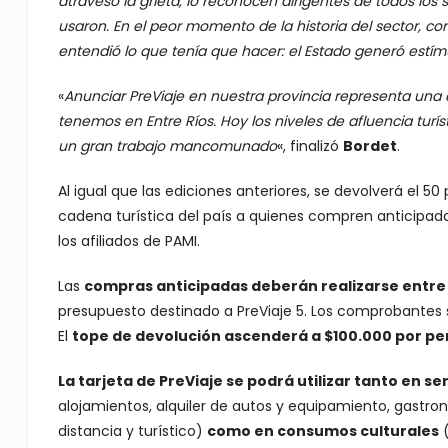
atravesó la grieta, lo reconocen dirigentes de todos los
usaron. En el peor momento de la historia del sector, 
entendió lo que tenía que hacer: el Estado generó estímul
«
Anunciar PreViaje en nuestra provincia representa una c
tenemos en Entre Ríos. Hoy los niveles de afluencia turís
un gran trabajo mancomunado
«, finalizó
Bordet
.
Al igual que las ediciones anteriores, se devolverá el 50
cadena turística del país a quienes compren anticipad
los afiliados de PAMI.
Las
compras anticipadas deberán realizarse entre e
presupuesto destinado a PreViaje 5. Los comprobantes 
El
tope de devolución ascenderá a $100.000 por p
La tarjeta de PreViaje se podrá utilizar tanto en ser
alojamientos, alquiler de autos y equipamiento, gastron
distancia y turístico)
como en consumos culturales
(