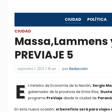
CIUDAD
POLÍTICA
CIUDAD
Massa,Lammens y 
PREVIAJE 5
por
Redacción
septiembre 1, 2023 7:45 am
E
l ministro de Economía de la Nación,
Sergio Ma
gobernador de la provincia de Entre Ríos,
Gusta
programa
PreViaje
desde la ciudad de
Paraná
En esta nueva ocasión,
el beneficio será para viajes