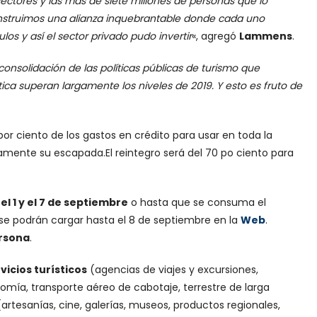
 sectores y las más de siete millones de personas que lo
construimos una alianza inquebrantable donde cada uno
os y así el sector privado pudo invertir
«, agregó
Lammens
.
onsolidación de las políticas públicas de turismo que
tica superan largamente los niveles de 2019. Y esto es fruto de
 por ciento de los gastos en crédito para usar en toda la
amente su escapada.El reintegro será del 70 po ciento para
l 1 y el 7 de septiembre
o hasta que se consuma el
se podrán cargar hasta el 8 de septiembre en la
Web
.
ersona
.
vicios turísticos
(agencias de viajes y excursiones,
omía, transporte aéreo de cabotaje, terrestre de larga
artesanías, cine, galerías, museos, productos regionales,