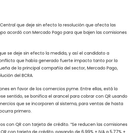
 Central que deje sin efecto la resolución que afecta las
tiempo acordó con Mercado Pago para que bajen las comisiones
ue se deje sin efecto la medida, y así el candidato a
conflicto que había generado fuerte impacto tanto por la
dueña de la principal compañía del sector, Mercado Pago,
lución del BCRA.
ones en favor de los comercios pyme. Entre ellas, está la
se sentido, se bonifica el arancel para cobrar con QR usando
ercios que se incorporen al sistema, para ventas de hasta
ocurra primero.
os con QR con tarjeta de crédito. “Se reducen las comisiones
QR con tarjeta de crédito, pasando de 6,99% + IVA a 5,77% +