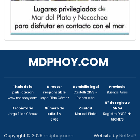
MDPHOY.COM
Titulo de la
Director
Domicilio legal
Provincia
publicación
responsable
Castelli 2159 –
Buenos Aires
www.mdphoy.com
Jorge Elías Gómez
Planta alta
N° de registro
Propietario
Número de
Ciudad
DNDA
Jorge Elías Gómez
edición
Mar del Plata
Registro DNDA Nº
6766
51014176
Copyright © 2026
mdphoy.com
.
Website by
NetMdP