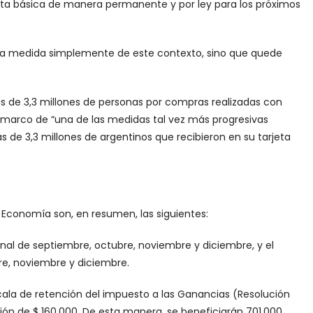
sta básica de manera permanente y por ley para los próximos
na medida simplemente de este contexto, sino que quede
s de 3,3 millones de personas por compras realizadas con
l marco de “una de las medidas tal vez más progresivas
s de 3,3 millones de argentinos que recibieron en su tarjeta
 Economía son, en resumen, las siguientes:
nal de septiembre, octubre, noviembre y diciembre, y el
re, noviembre y diciembre.
ala de retención del impuesto a las Ganancias (Resolución
ón de $ 160.000. De esta manera, se beneficiarán 701.000