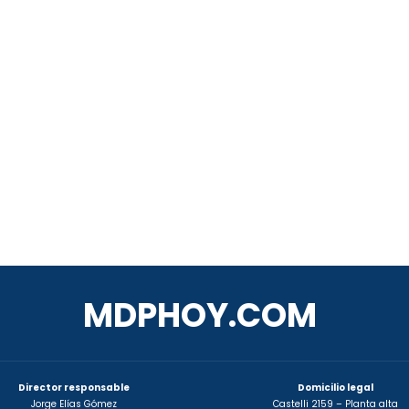
MDPHOY.COM
Director responsable
Domicilio legal
Jorge Elías Gómez
Castelli 2159 – Planta alta