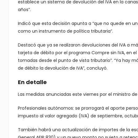
establece un sistema de devolución del IVA en la cana
años”.
Indicó que esta decisión apunta a “que no quede en u
como un instrumento de política tributaria”.
Destacó que ya se realizaron devoluciones del IVA a má
tarjeta de débito por el programa Compre sin IVA, en e
tomadas desde el punto de vista tributario”. “Ya hay má
de débito la devolución de IVA”, concluyó.
En detalle
Las medidas anunciadas este viernes por el ministro de
Profesionales autónomos: se prorrogará el aporte perso
impuesto al valor agregado (IVA) de septiembre, octub
También habrá una actualización de importes de la esc
General AFIP 830) y un nuevo monto no sujeto a retenci