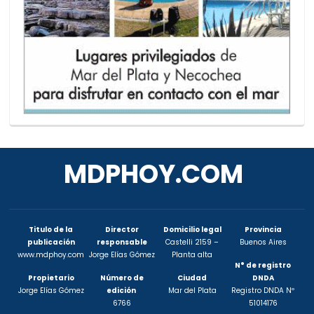
MDPHOY.COM
Titulo de la
Director
Domicilio legal
Provincia
publicación
responsable
Castelli 2159 –
Buenos Aires
www.mdphoy.com
Jorge Elías Gómez
Planta alta
N° de registro
Propietario
Número de
Ciudad
DNDA
Jorge Elías Gómez
edición
Mar del Plata
Registro DNDA Nº
6766
51014176