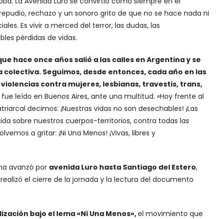
oba. La Avenida Luro se convirtió como siempre en el
epudio, rechazo y un sonoro grito de que no se hace nada ni
ciales. Es vivir a merced del terror, las dudas, las
bles pérdidas de vidas.
 que hace once años salió a las calles en Argentina y se
 colectiva. Seguimos, desde entonces, cada año en las
 violencias contra mujeres, lesbianas, travestis, trans,
ue leído en Buenos Aires, ante una multitud. «Hoy frente al
atriarcal decimos: ¡Nuestras vidas no son desechables! ¡Las
ida sobre nuestros cuerpos-territorios, contra todas las
vemos a gritar: ¡Ni Una Menos! ¡Vivas, libres y
mna avanzó por
avenida Luro hasta Santiago del Estero
,
realizó el cierre de la jornada y la lectura del documento
lización bajo el lema «Ni Una Menos»,
el movimiento que