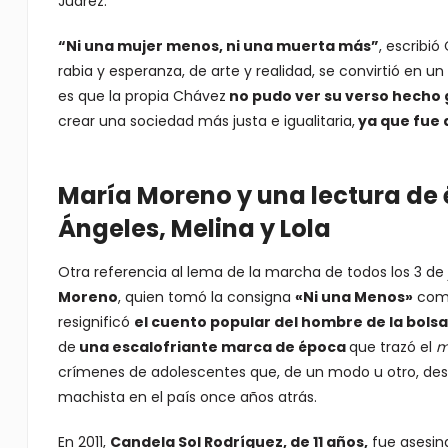
Juárez.
“Ni una mujer menos, ni una muerta más”
, escribió
rabia y esperanza, de arte y realidad, se convirtió en 
es que la propia Chávez
no pudo ver su verso hecho 
crear una sociedad más justa e igualitaria,
ya que fue 
María Moreno y una lectura de 
Ángeles, Melina y Lola
Otra referencia al lema de la marcha de todos los 3 de 
Moreno
, quien tomó la consigna
«Ni una Menos»
como
resignificó
el cuento popular del hombre de la bolsa
de
una escalofriante marca de época
que trazó el
m
crímenes de adolescentes que, de un modo u otro, des
machista en el país once años atrás.
En 2011,
Candela Sol Rodríguez, de 11 años,
fue asesin