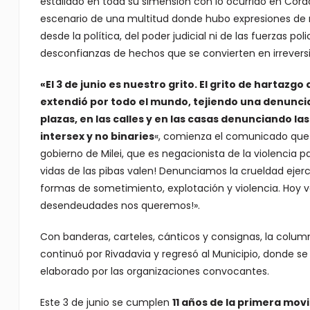
estallado en toda su simensión con lo ocurrido en Córd
escenario de una multitud donde hubo expresiones de r
desde la política, del poder judicial ni de las fuerzas poli
desconfianzas de hechos que se convierten en irreversi
«El 3 de junio es nuestro grito. El grito de hartazgo
extendió por todo el mundo, tejiendo una denuncia
plazas, en las calles y en las casas denunciando las
intersex y no binaries
«, comienza el comunicado que f
gobierno de Milei, que es negacionista de la violencia p
vidas de las pibas valen! Denunciamos la crueldad ejerc
formas de sometimiento, explotación y violencia. Hoy vol
desendeudades nos queremos!».
Con banderas, carteles, cánticos y consignas, la colu
continuó por Rivadavia y regresó al Municipio, donde se 
elaborado por las organizaciones convocantes.
Este 3 de junio se cumplen
11 años de la primera movi