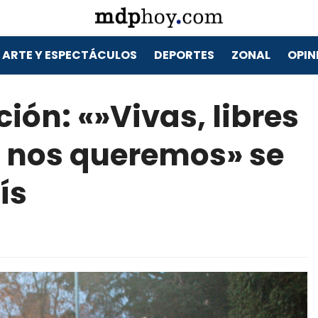
ARTE Y ESPECTÁCULOS
DEPORTES
ZONAL
OPIN
ón: «»Vivas, libres
 nos queremos» se
ís