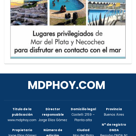
MDPHOY.COM
Titulo de la
Director
Domicilio legal
Provincia
publicación
responsable
Castelli 2159 –
Buenos Aires
www.mdphoy.com
Jorge Elías Gómez
Planta alta
N° de registro
Propietario
Número de
Ciudad
DNDA
Jorge Elías Gómez
edición
Mar del Plata
Registro DNDA Nº