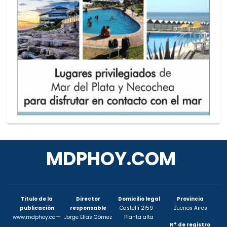
MDPHOY.COM
Titulo de la
Director
Domicilio legal
Provincia
publicación
responsable
Castelli 2159 –
Buenos Aires
www.mdphoy.com
Jorge Elías Gómez
Planta alta
N° de registro