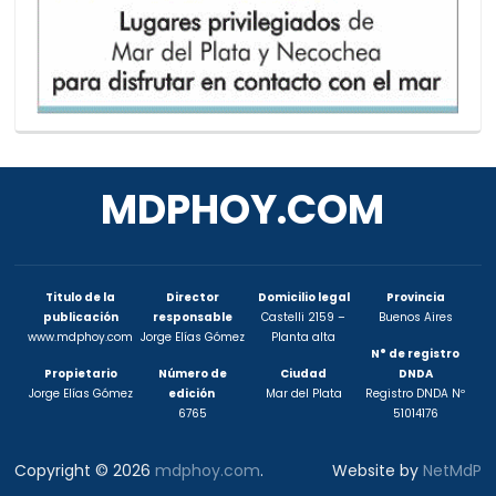
MDPHOY.COM
Titulo de la
Director
Domicilio legal
Provincia
publicación
responsable
Castelli 2159 –
Buenos Aires
www.mdphoy.com
Jorge Elías Gómez
Planta alta
N° de registro
Propietario
Número de
Ciudad
DNDA
Jorge Elías Gómez
edición
Mar del Plata
Registro DNDA Nº
6765
51014176
Copyright © 2026
mdphoy.com
.
Website by
NetMdP