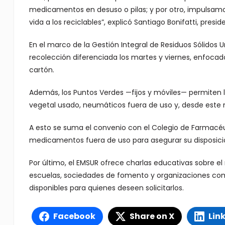
medicamentos en desuso o pilas; y por otro, impulsa
vida a los reciclables”, explicó Santiago Bonifatti, presi
En el marco de la Gestión Integral de Residuos Sólidos Ur
recolección diferenciada los martes y viernes, enfocado 
cartón.
Además, los Puntos Verdes —fijos y móviles— permiten l
vegetal usado, neumáticos fuera de uso y, desde este
A esto se suma el convenio con el Colegio de Farmacéut
medicamentos fuera de uso para asegurar su disposició
Por último, el EMSUR ofrece charlas educativas sobre 
escuelas, sociedades de fomento y organizaciones com
disponibles para quienes deseen solicitarlos.
Facebook
Share on X
Lin