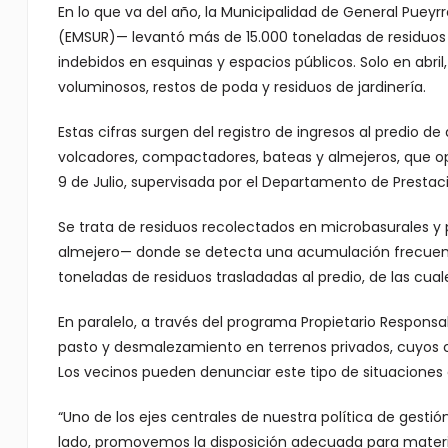
En lo que va del año, la Municipalidad de General Pueyr
(EMSUR)— levantó más de 15.000 toneladas de residuos 
indebidos en esquinas y espacios públicos. Solo en abri
voluminosos, restos de poda y residuos de jardinería.
Estas cifras surgen del registro de ingresos al predio d
volcadores, compactadores, bateas y almejeros, que o
9 de Julio, supervisada por el Departamento de Prestac
Se trata de residuos recolectados en microbasurales 
almejero— donde se detecta una acumulación frecuente de
toneladas de residuos trasladadas al predio, de las cual
En paralelo, a través del programa Propietario Responsa
pasto y desmalezamiento en terrenos privados, cuyos co
Los vecinos pueden denunciar este tipo de situaciones 
“Uno de los ejes centrales de nuestra política de gestió
lado, promovemos la disposición adecuada para materi