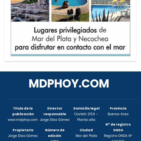
MDPHOY.COM
Titulo de la
Director
Domicilio legal
Provincia
publicación
responsable
Castelli 2159 –
Buenos Aires
www.mdphoy.com
Jorge Elías Gómez
Planta alta
N° de registro
Propietario
Número de
Ciudad
DNDA
Jorge Elías Gómez
edición
Mar del Plata
Registro DNDA Nº