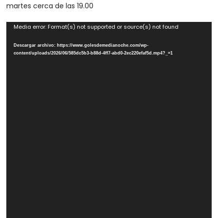
martes cerca de las 19.00
Reproductor
Media error: Format(s) not supported or source(s) not found
de
Descargar archivo: https://www.golesdemedianoche.com/wp-
vídeo
content/uploads/2026/06/585dc5b3-b88d-4ff7-abd0-2ec220efaf5d.mp4?_=1