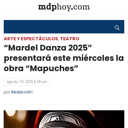
ARTE Y ESPECTÁCULOS
TEATRO
,
“Mardel Danza 2025”
presentará este miércoles la
obra “Mapuches”
agosto 19, 2025 6:58 pm
por
Redacción