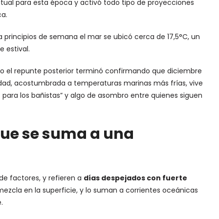
tual para esta época y activó todo tipo de proyecciones
ca.
 principios de semana el mar se ubicó cerca de 17,5°C, un
 estival.
ro el repunte posterior terminó confirmando que diciembre
udad, acostumbrada a temperaturas marinas más frías, vive
para los bañistas” y algo de asombro entre quienes siguen
que se suma a una
de factores, y refieren a
días despejados con fuerte
ezcla en la superficie, y lo suman a corrientes oceánicas
.