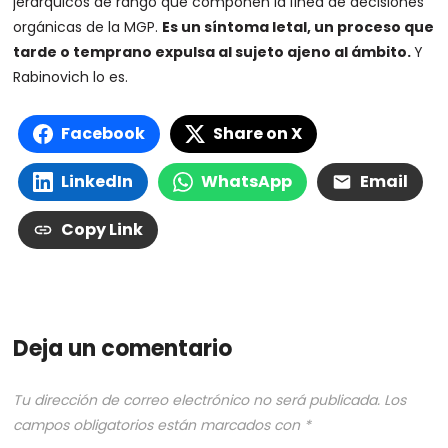
jerárquicos de rango que componen la línea de decisiones
orgánicas de la MGP.
Es un síntoma letal, un proceso que
tarde o temprano expulsa al sujeto ajeno al ámbito.
Y
Rabinovich lo es.
Facebook
Share on X
LinkedIn
WhatsApp
Email
Copy Link
Deja un comentario
Tu dirección de correo electrónico no será publicada.
Los
campos obligatorios están marcados con
*