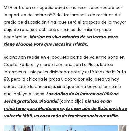
MSH entró en el negocio cuya dimensión se conocerá con
la apertura del sobre nº 2 del tratamiento de residuos del
predio de disposición final, que será el traspaso de la mayor
caja de recursos públicos a manos del mismo grupo
económico.
Marina no vive adentro de un termo, pero
tiene el doble voto que necesita Tristán.
Rabinovich reside en el coqueto barrio de Palermo Soho en
Capital Federal, y ejerce funciones en La Plata, lee los
informes municipales disipadamente y está lejos de la Ruta
88, pero la chicana le brota y cobra por ello, pero ya hay
dudas sobre la eficiencia, sino que contribuye al pantano
que incluye a todos.
Los daños de la interna del PRO no
serán gratuitos. Si Santilli
(como dijo)
piensa en un
ministerio para Montenegro, la inserción de Rabinovich se
volvería lábil, un caso más de trashumancia amarilla.