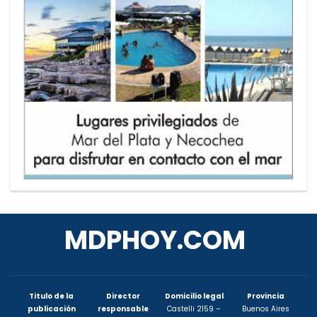
MDPHOY.COM
Titulo de la
Director
Domicilio legal
Provincia
publicación
responsable
Castelli 2159 –
Buenos Aires