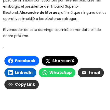
paso de ómnibus con votantes por retenes policiales. Sin
embargo, el presidente del Tribunal Superior
Electoral,
Alexandre de Moraes
, afirmó que ninguna de los
operativos impidió a los electores sufragar.
El vencedor de este domingo asumirá el mandato el 1 de
enero próximo.
.
Facebook
Share on X
LinkedIn
WhatsApp
Email
Copy Link