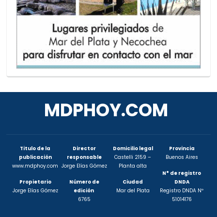
MDPHOY.COM
Titulo de la
Director
Domicilio legal
Provincia
publicación
responsable
Castelli 2159 –
Buenos Aires
www.mdphoy.com
Jorge Elías Gómez
Planta alta
N° de registro
Propietario
Número de
Ciudad
DNDA
Jorge Elías Gómez
edición
Mar del Plata
Registro DNDA Nº
6765
51014176