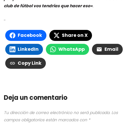
club de fútbol vos tendrías que hacer eso»
.
..
Facebook
Share on X
LinkedIn
WhatsApp
Email
Copy Link
Deja un comentario
Tu dirección de correo electrónico no será publicada.
Los
campos obligatorios están marcados con
*