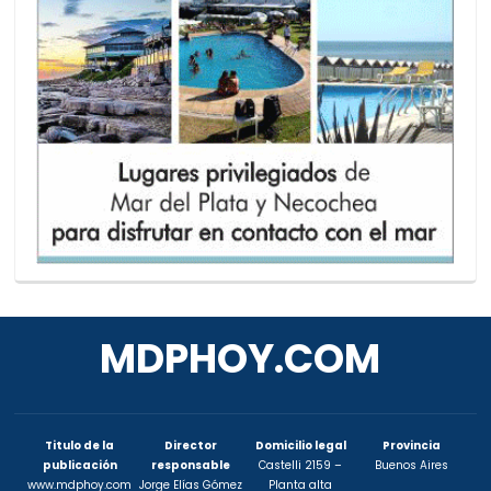
MDPHOY.COM
Titulo de la
Director
Domicilio legal
Provincia
publicación
responsable
Castelli 2159 –
Buenos Aires
www.mdphoy.com
Jorge Elías Gómez
Planta alta