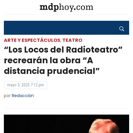
ARTE Y ESPECTÁCULOS
TEATRO
,
“Los Locos del Radioteatro”
recrearán la obra “A
distancia prudencial”
mayo 3, 2025 7:12 pm
por
Redacción