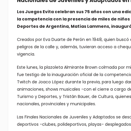
Nacionales de Juveniles y Adaptados en 
Los Juegos Evita celebran sus 75 años con una edici
la competencia con la presencia de miles de niños d
Deportes de Argentina, Matías Lammens, inauguró 
Creados por Eva Duarte de Perón en 1948, quien buscó 
peligros de la calle y, además, tuvieran acceso a cheq
vigencia.
Este lunes, la plazoleta Almirante Brown colmada por mi
fue testigo de la inauguración oficial de la competen
Twitch de Joaco López durante la previa, para luego dar
animaciones, shows musicales -con el cierre a cargo de
Turismo y Deportes, y Tristán Bauer, de Cultura, quien
nacionales, provinciales y municipales.
Las Finales Nacionales de Juveniles y Adaptados se de
deportivos -clubes, polideportivos, playas- desplegados