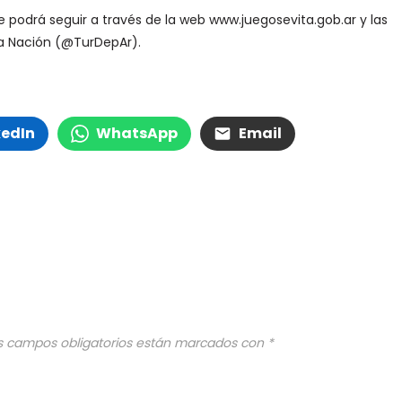
 podrá seguir a través de la web www.juegosevita.gob.ar y las
 la Nación (@TurDepAr).
kedIn
WhatsApp
Email
s campos obligatorios están marcados con
*