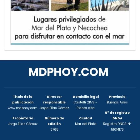
MDPHOY.COM
Titulo de la
Director
Domicilio legal
Provincia
publicación
responsable
Castelli 2159 –
Buenos Aires
www.mdphoy.com
Jorge Elías Gómez
Planta alta
N° de registro
Propietario
Número de
Ciudad
DNDA
Jorge Elías Gómez
edición
Mar del Plata
Registro DNDA Nº
6765
51014176