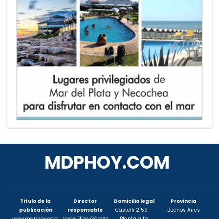
MDPHOY.COM
Titulo de la
Director
Domicilio legal
Provincia
publicación
responsable
Castelli 2159 –
Buenos Aires
www.mdphoy.com
Jorge Elías Gómez
Planta alta