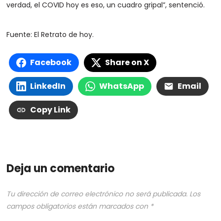
verdad, el COVID hoy es eso, un cuadro gripal”, sentenció.
Fuente: El Retrato de hoy.
Facebook
Share on X
LinkedIn
WhatsApp
Email
Copy Link
Deja un comentario
Tu dirección de correo electrónico no será publicada.
Los
campos obligatorios están marcados con
*