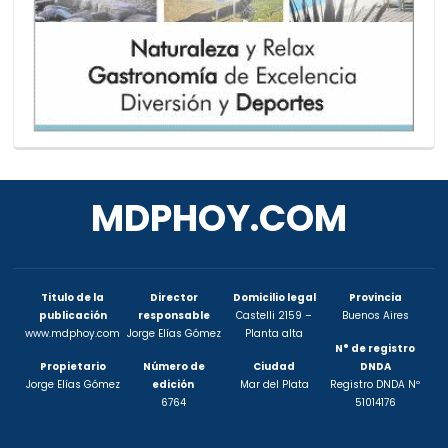
MDPHOY.COM
Titulo de la
Director
Domicilio legal
Provincia
publicación
responsable
Castelli 2159 –
Buenos Aires
www.mdphoy.com
Jorge Elías Gómez
Planta alta
N° de registro
Propietario
Número de
Ciudad
DNDA
Jorge Elías Gómez
edición
Mar del Plata
Registro DNDA Nº
6764
51014176