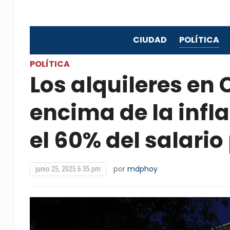
CIUDAD
POLÍTICA
POLÍTICA
Los alquileres en
encima de la infl
el 60% del salari
por
mdphoy
junio 25, 2025 6:35 pm