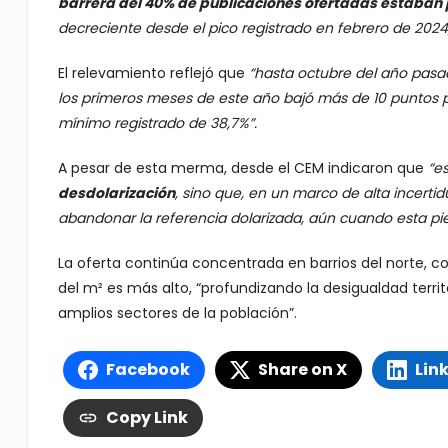
barrera del 40% de publicaciones ofertadas estaban 
decreciente desde el pico registrado en febrero de 2024,
El relevamiento reflejó que
“hasta octubre del año pasad
los primeros meses de este año bajó más de 10 puntos 
mínimo registrado de 38,7%”.
A pesar de esta merma, desde el CEM indicaron que
“es
desdolarización
, sino que, en un marco de alta incert
abandonar la referencia dolarizada, aún cuando esta pierd
La oferta continúa concentrada en barrios del norte, co
del m² es más alto, “profundizando la desigualdad terri
amplios sectores de la población”.
Facebook
Share on X
Lin
Copy Link