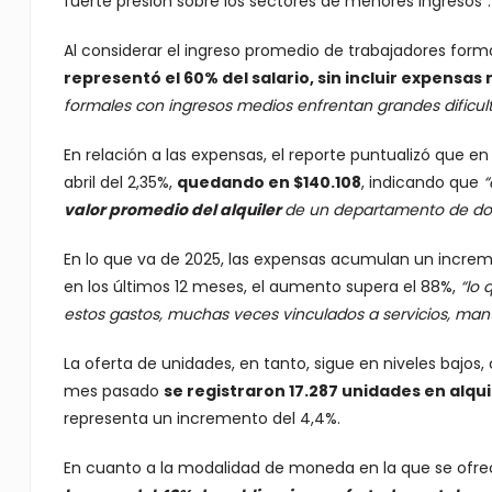
fuerte presión sobre los sectores de menores ingresos”.
Al considerar el ingreso promedio de trabajadores forma
representó el 60% del salario, sin incluir expensas n
formales con ingresos medios enfrentan grandes dificult
En relación a las expensas, el reporte puntualizó que 
abril del 2,35%,
quedando en $140.108
, indicando que
“
valor promedio del alquiler
de un departamento de do
En lo que va de 2025, las expensas acumulan un incre
en los últimos 12 meses, el aumento supera el 88%,
“lo 
estos gastos, muchas veces vinculados a servicios, mant
La oferta de unidades, en tanto, sigue en niveles bajos
mes pasado
se registraron 17.287 unidades en alqui
representa un incremento del 4,4%.
En cuanto a la modalidad de moneda en la que se ofre