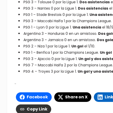
PSG 3 – Tolouse 0 por la Ligue 1.
Dos asistencias
el
PSG 3 – Nantes 0 por la Ligue 1.
Dos asistencias
el
PSG 1 – Stade Brestois 0 por la Ligue 1.
Una asisten
PSG 3 – Maccabi Haifa 1 por la Champions League.
PSG 1 – Lyon 0 por la Ligue 1.
Una asistencia
el 18/9
Argentina 3 – Honduras 0 en un amistoso.
Dos gol
Argentina 3 – Jamaica 0 en un amistoso.
Dos gol
PSG 2 – Niza 1 por la Ligue 1.
Un gol
el 1/10.
PSG 1 – Benfica 1 por la Champions League.
Un gol
PSG 3 – Ajaccio 0 por la Ligue 1.
Un gol y dos asist
PSG 7 – Maccabi Haifa 2 por la Champions League
PSG 4 – Troyes 3 por la Ligue 1.
Un gol y una asist
..
Facebook
Share on X
Lin
Copy Link