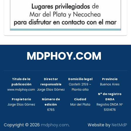
MDPHOY.COM
Titulo de la
Director
Domicilio legal
Provincia
publicación
responsable
Castelli 2159 –
Buenos Aires
www.mdphoy.com
Jorge Elías Gómez
Planta alta
N° de registro
Propietario
Número de
Ciudad
DNDA
Jorge Elías Gómez
edición
Mar del Plata
Registro DNDA Nº
6765
51014176
Copyright © 2026
mdphoy.com
.
Website by
NetMdP