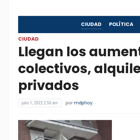
CIUDAD
POLÍTICA
CIUDAD
Llegan los aument
colectivos, alquil
privados
por
mdphoy
julio 1, 2022 2:50 am