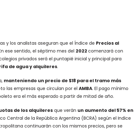
as y los analistas aseguran que el Índice de
Precios al
En ese sentido, el séptimo mes del
2022
comenzará con
egios privados será el puntapié inicial y principal para
ifa de agua y alquileres
.
a,
manteniendo un precio de $18 para el tramo más
eto las empresas que circulan por el
AMBA
. El pago mínimo
boleto era el más esperado a partir de mitad de año.
uotas de los alquileres
que verán
un aumento del 57% en
nco Central de la República Argentina (BCRA) según el Indice
tropolitana continuarán con los mismos precios, pero se