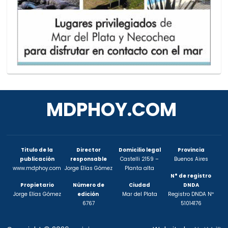
MDPHOY.COM
Titulo de la
Director
Domicilio legal
Provincia
publicación
responsable
Castelli 2159 –
Buenos Aires
www.mdphoy.com
Jorge Elías Gómez
Planta alta
N° de registro
Propietario
Número de
Ciudad
DNDA
Jorge Elías Gómez
edición
Mar del Plata
Registro DNDA Nº
6767
51014176