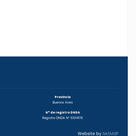
Provincia
Buenos Aires
N° de registro DNDA
Registro DNDA Nº 51014176
Website by
NetMdP