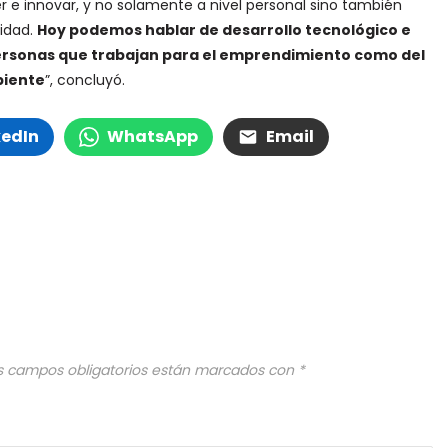
e innovar, y no solamente a nivel personal sino también
lidad.
Hoy podemos hablar de desarrollo tecnológico e
personas que trabajan para el emprendimiento como del
iente
”, concluyó.
kedIn
WhatsApp
Email
s campos obligatorios están marcados con
*