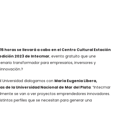
 15 horas se llevará a cabo en el Centro Cultural Estación
 edición 2023 de Intecmar
, evento gratuito que une
scenario transformador para empresarios, inversores y
innovación.?
al Universidad dialogamos con
María Eugenia Libera,
s de la Universidad Nacional de Mar del Plata
: “Intecmar
palmente se van a ver proyectos emprendedores innovadores.
stintos perfiles que se necesitan para generar una