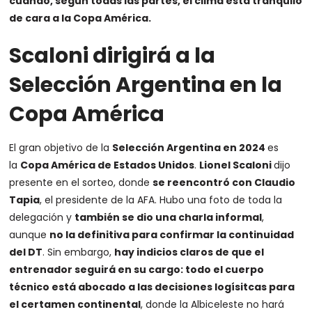
cuando, según todas las partes, el clima está tranquilo
de cara a la Copa América.
Scaloni dirigirá a la
Selección Argentina en la
Copa América
El gran objetivo de la
Selección Argentina en 2024
es
la
Copa América de Estados Unidos
.
Lionel Scaloni
dijo
presente en el sorteo, donde
se reencontró con Claudio
Tapia
, el presidente de la AFA. Hubo una foto de toda la
delegación y
también se dio una charla informal
,
aunque
no la definitiva para confirmar la continuidad
del DT
. Sin embargo,
hay indicios claros de que el
entrenador seguirá en su cargo: todo el cuerpo
técnico está abocado a las decisiones logísitcas para
el certamen continental
, donde la Albiceleste no hará