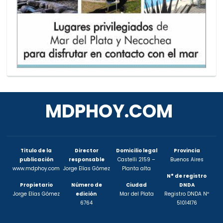
MDPHOY.COM
Titulo de la
Director
Domicilio legal
Provincia
publicación
responsable
Castelli 2159 –
Buenos Aires
www.mdphoy.com
Jorge Elías Gómez
Planta alta
N° de registro
Propietario
Número de
Ciudad
DNDA
Jorge Elías Gómez
edición
Mar del Plata
Registro DNDA Nº
6764
51014176