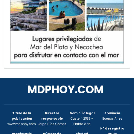
MDPHOY.COM
Titulo de la
Director
Domicilio legal
Provincia
publicación
responsable
Castelli 2159 –
Buenos Aires
www.mdphoy.com
Jorge Elías Gómez
Planta alta
N° de registro
Propietario
Número de
Ciudad
DNDA