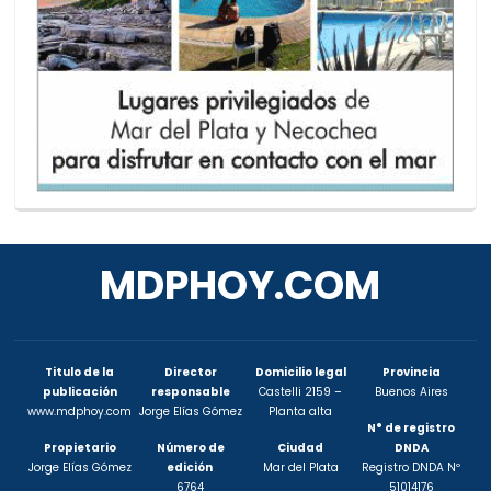
MDPHOY.COM
Titulo de la
Director
Domicilio legal
Provincia
publicación
responsable
Castelli 2159 –
Buenos Aires
www.mdphoy.com
Jorge Elías Gómez
Planta alta
N° de registro
Propietario
Número de
Ciudad
DNDA
Jorge Elías Gómez
edición
Mar del Plata
Registro DNDA Nº
6764
51014176