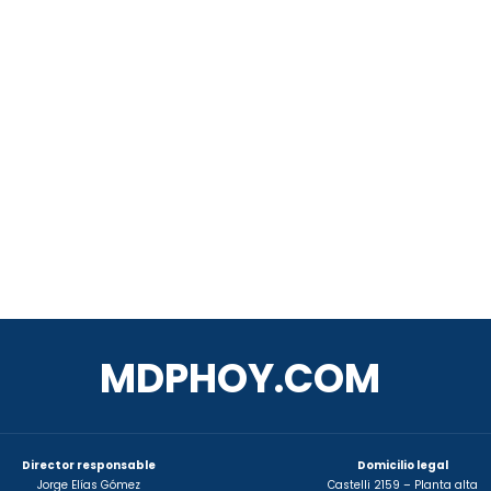
MDPHOY.COM
Director responsable
Domicilio legal
Jorge Elías Gómez
Castelli 2159 – Planta alta