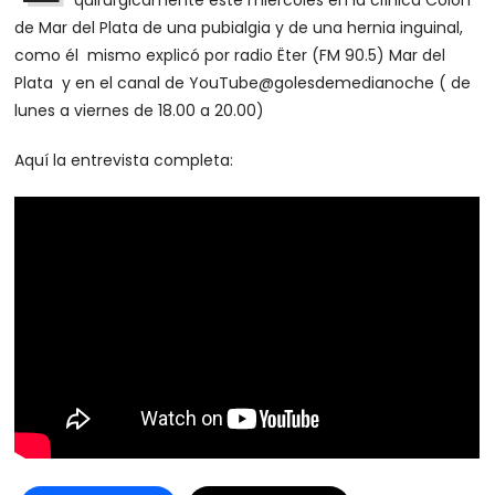
quirúrgicamente este miércoles en la clínica Colón
de Mar del Plata de una pubialgia y de una hernia inguinal,
como él mismo explicó por radio Ëter (FM 90.5) Mar del
Plata y en el canal de YouTube@golesdemedianoche ( de
lunes a viernes de 18.00 a 20.00)
Aquí la entrevista completa: