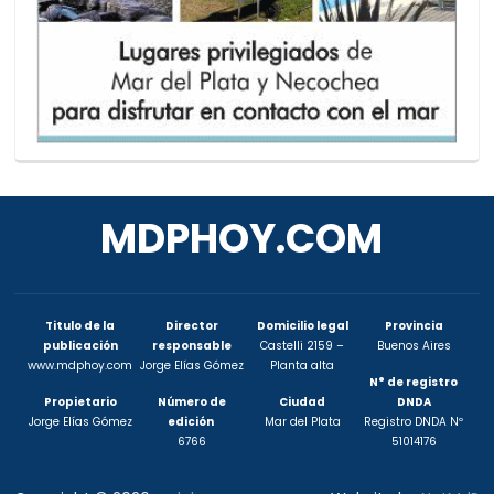
MDPHOY.COM
Titulo de la
Director
Domicilio legal
Provincia
publicación
responsable
Castelli 2159 –
Buenos Aires
www.mdphoy.com
Jorge Elías Gómez
Planta alta
N° de registro
Propietario
Número de
Ciudad
DNDA
Jorge Elías Gómez
edición
Mar del Plata
Registro DNDA Nº
6766
51014176