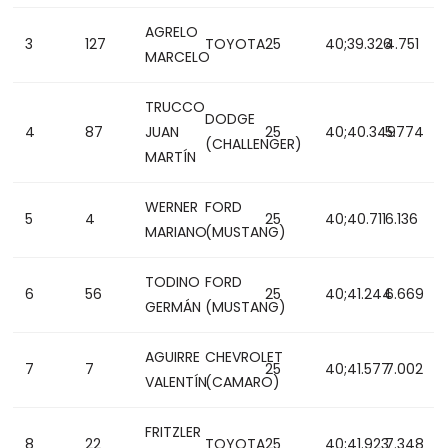
AGRELO
3
127
TOYOTA
25
40;39.326
4.751
MARCELO
TRUCCO
DODGE
4
87
JUAN
25
40;40.349
5.774
(CHALLENGER)
MARTÍN
WERNER
FORD
5
4
25
40;40.711
6.136
MARIANO
(MUSTANG)
TODINO
FORD
6
56
25
40;41.244
6.669
GERMÁN
(MUSTANG)
AGUIRRE
CHEVROLET
7
7
25
40;41.577
7.002
VALENTÍN
(CAMARO)
FRITZLER
8
22
TOYOTA
25
40;41.923
7.348