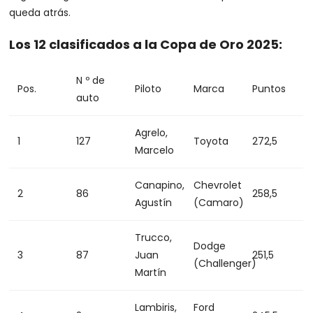
queda atrás.
Los 12 clasificados a la Copa de Oro 2025:
N º de
Pos.
Piloto
Marca
Puntos
auto
Agrelo,
1
127
Toyota
272,5
Marcelo
Canapino,
Chevrolet
2
86
258,5
Agustín
(Camaro)
Trucco,
Dodge
3
87
Juan
251,5
(Challenger)
Martín
Lambiris,
Ford