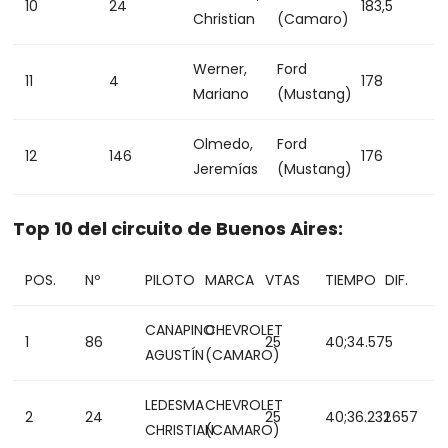
10
24
183,5
Christian
(Camaro)
Werner,
Ford
11
4
178
Mariano
(Mustang)
Olmedo,
Ford
12
146
176
Jeremías
(Mustang)
Top 10 del circuito de Buenos Aires:
POS.
Nº
PILOTO
MARCA
VTAS
TIEMPO
DIF.
CANAPINO
CHEVROLET
1
86
25
40;34.575
AGUSTÍN
(CAMARO)
LEDESMA
CHEVROLET
2
24
25
40;36.232
1.657
CHRISTIAN
(CAMARO)