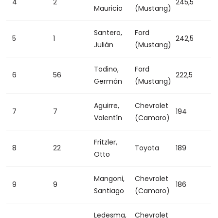
4
2
245,5
Mauricio
(Mustang)
Santero,
Ford
5
1
242,5
Julián
(Mustang)
Todino,
Ford
6
56
222,5
Germán
(Mustang)
Aguirre,
Chevrolet
7
7
194
Valentín
(Camaro)
Fritzler,
8
22
Toyota
189
Otto
Mangoni,
Chevrolet
9
9
186
Santiago
(Camaro)
Ledesma,
Chevrolet