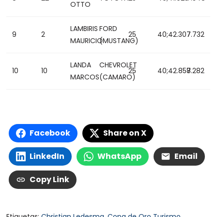
OTTO
LAMBIRIS
FORD
9
2
25
40;42.307
7.732
MAURICIO
(MUSTANG)
LANDA
CHEVROLET
10
10
25
40;42.857
8.282
MARCOS
(CAMARO)
Facebook
Share on X
LinkedIn
WhatsApp
Email
Copy Link
Etiquetas:
Christian Ledesma
,
Copa de Oro Turismo