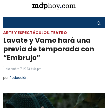
ARTE Y ESPECTÁCULOS
TEATRO
,
Lavate y Vamo hará una
previa de temporada con
“Embrujo”
diciembre 7, 2023 4:44 pm
por
Redacción