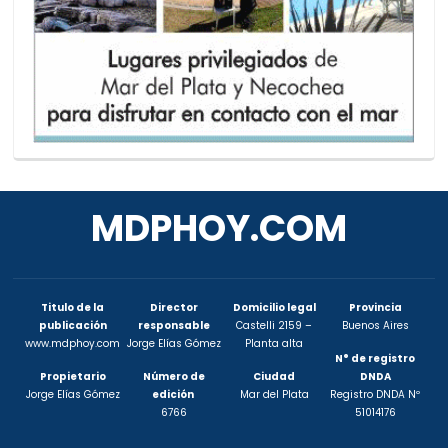
MDPHOY.COM
Titulo de la
Director
Domicilio legal
Provincia
publicación
responsable
Castelli 2159 –
Buenos Aires
www.mdphoy.com
Jorge Elías Gómez
Planta alta
N° de registro
Propietario
Número de
Ciudad
DNDA
Jorge Elías Gómez
edición
Mar del Plata
Registro DNDA Nº
6766
51014176