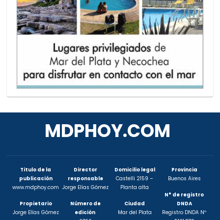
MDPHOY.COM
Titulo de la
Director
Domicilio legal
Provincia
publicación
responsable
Castelli 2159 –
Buenos Aires
www.mdphoy.com
Jorge Elías Gómez
Planta alta
N° de registro
Propietario
Número de
Ciudad
DNDA
Jorge Elías Gómez
edición
Mar del Plata
Registro DNDA Nº