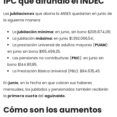
IPC que difundió el INDEC
Las
jubilaciones
que abona la ANSES quedarían en junio de
la siguiente manera:
La
jubilación mínima:
en junio, sin bono $206.874,06;
La jubilación
máxima:
en junio $1.392.066,54;
La prestación universal de adultos mayores (
PUAM
):
en junio sin bono $165.499,25;
Las pensiones no contributivas (
PNC
): en junio sin
bono $144.811,85.
La Prestación Básica Universal (PBU): $94.635,45.
En
junio
, en la fecha en que cobran sus haberes
mensuales, los jubilados y pensionados también recibirán
la
primera
cuota
del
aguinaldo.
Cómo son los aumentos