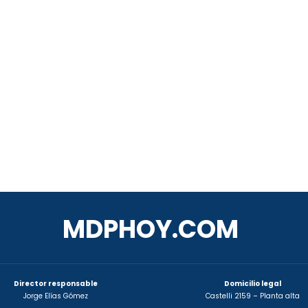
MDPHOY.COM
Director responsable
Domicilio legal
Jorge Elías Gómez
Castelli 2159 – Planta alta