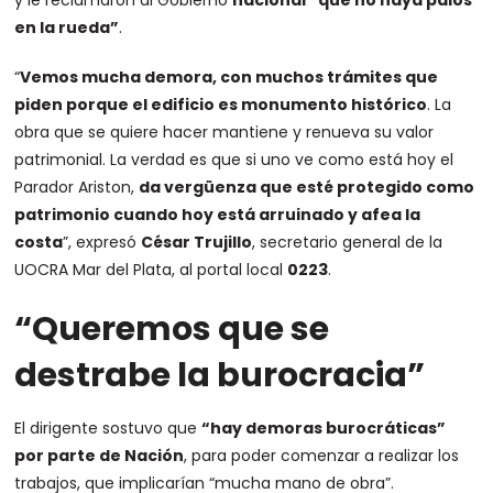
y le reclamaron al Gobierno
nacional “que no haya palos
en la rueda”
.
“
Vemos mucha demora, con muchos trámites que
piden porque el edificio es monumento histórico
. La
obra que se quiere hacer mantiene y renueva su valor
patrimonial. La verdad es que si uno ve como está hoy el
Parador Ariston,
da vergüenza que esté protegido como
patrimonio cuando hoy está arruinado y afea la
costa
”, expresó
César Trujillo
, secretario general de la
UOCRA Mar del Plata, al portal local
0223
.
“Queremos que se
destrabe la burocracia”
El dirigente sostuvo que
“hay demoras burocráticas”
por parte de Nación
, para poder comenzar a realizar los
trabajos, que implicarían “mucha mano de obra”.