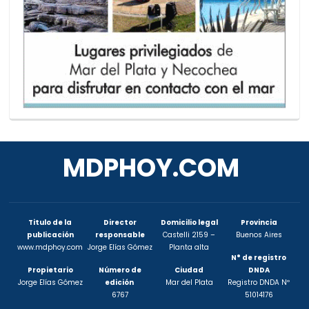
MDPHOY.COM
Titulo de la
Director
Domicilio legal
Provincia
publicación
responsable
Castelli 2159 –
Buenos Aires
www.mdphoy.com
Jorge Elías Gómez
Planta alta
N° de registro
Propietario
Número de
Ciudad
DNDA
Jorge Elías Gómez
edición
Mar del Plata
Registro DNDA Nº
6767
51014176