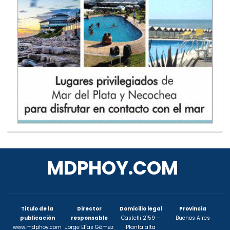
MDPHOY.COM
Titulo de la
Director
Domicilio legal
Provincia
publicación
responsable
Castelli 2159 –
Buenos Aires
www.mdphoy.com
Jorge Elías Gómez
Planta alta