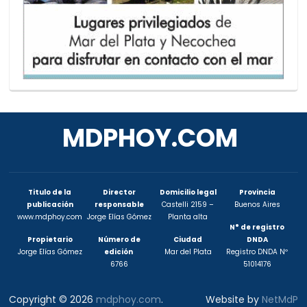
MDPHOY.COM
Titulo de la
Director
Domicilio legal
Provincia
publicación
responsable
Castelli 2159 –
Buenos Aires
www.mdphoy.com
Jorge Elías Gómez
Planta alta
N° de registro
Propietario
Número de
Ciudad
DNDA
Jorge Elías Gómez
edición
Mar del Plata
Registro DNDA Nº
6766
51014176
Copyright © 2026
mdphoy.com
.
Website by
NetMdP