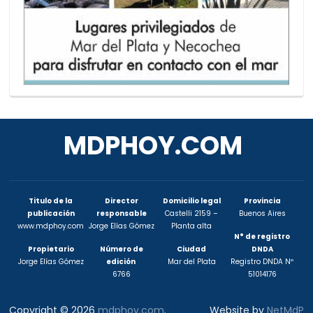
MDPHOY.COM
Titulo de la
Director
Domicilio legal
Provincia
publicación
responsable
Castelli 2159 –
Buenos Aires
www.mdphoy.com
Jorge Elías Gómez
Planta alta
N° de registro
Propietario
Número de
Ciudad
DNDA
Jorge Elías Gómez
edición
Mar del Plata
Registro DNDA Nº
6766
51014176
Copyright © 2026
mdphoy.com
.
Website by
NetMdP