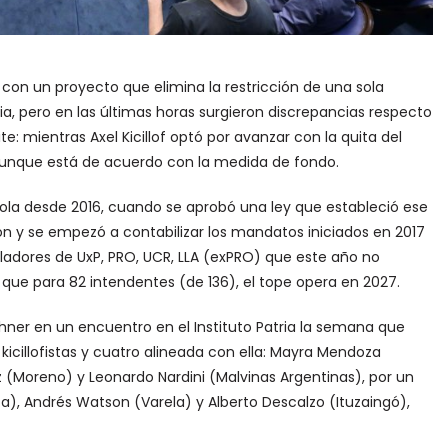
on un proyecto que elimina la restricción de una sola
ia, pero en las últimas horas surgieron discrepancias respecto
te: mientras Axel Kicillof optó por avanzar con la quita del
, aunque está de acuerdo con la medida de fondo.
 sola desde 2016, cuando se aprobó una ley que estableció ese
ón y se empezó a contabilizar los mandatos iniciados en 2017
isladores de UxP, PRO, UCR, LLA (exPRO) que este año no
ue para 82 intendentes (de 136), el tope opera en 2027.
chner en un encuentro en el Instituto Patria la semana que
kicillofistas y cuatro alineada con ella: Mayra Mendoza
 (Moreno) y Leonardo Nardini (Malvinas Argentinas), por un
ta), Andrés Watson (Varela) y Alberto Descalzo (Ituzaingó),