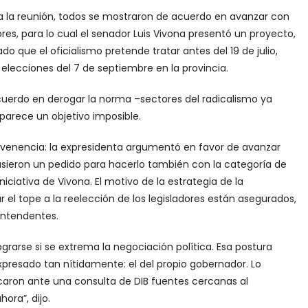
 a la reunión, todos se mostraron de acuerdo en avanzar con
ores, para lo cual el senador Luis Vivona presentó un proyecto,
 que el oficialismo pretende tratar antes del 19 de julio,
 elecciones del 7 de septiembre en la provincia.
cuerdo en derogar la norma –sectores del radicalismo ya
parece un objetivo imposible.
savenencia: la expresidenta argumentó en favor de avanzar
pusieron un pedido para hacerlo también con la categoría de
iciativa de Vivona. El motivo de la estrategia de la
r el tope a la reelección de los legisladores están asegurados,
intendentes.
lograrse si se extrema la negociación política. Esa postura
xpresado tan nítidamente: el del propio gobernador. Lo
tificaron ante una consulta de DIB fuentes cercanas al
ora”, dijo.