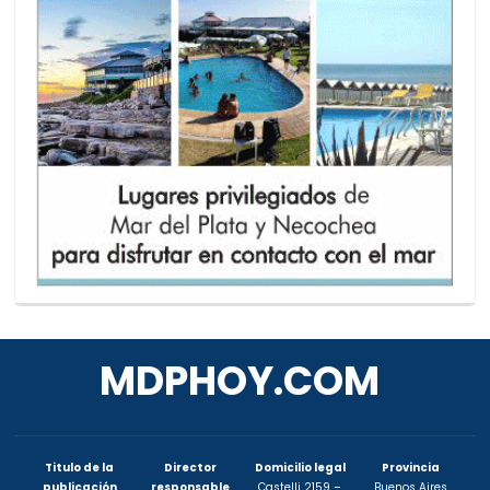
MDPHOY.COM
Titulo de la
Director
Domicilio legal
Provincia
publicación
responsable
Castelli 2159 –
Buenos Aires