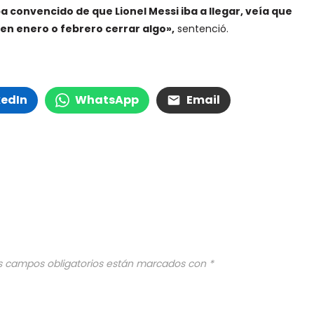
a convencido de que Lionel Messi iba a llegar, veía que
 en enero o febrero cerrar algo»,
sentenció.
kedIn
WhatsApp
Email
s campos obligatorios están marcados con
*