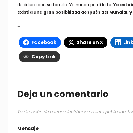
decidiera con su familia. Yo nunca perdí la fe.
Yo estab
existía una gran posibilidad después del Mundial, y
…
Facebook
Share on X
Lin
Copy Link
Deja un comentario
Tu dirección de correo electrónico no será publicada.
Lo
Mensaje