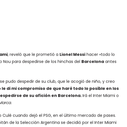
iami
, reveló que le prometió a
Lionel Messi
hacer «todo lo
mp Nou para despedirse de los hinchas del
Barcelona
antes
 se pudo despedir de su club, que le acogió de niño, y creo
 le di mi compromiso de que haré todo lo posible en los
espedirse de su afición en Barcelona.
Irá el Inter Miami o
Marca.
nto Culé cuando dejó el PSG, en el último mercado de pases.
tán de la Selección Argentina se decidió por el Inter Miami