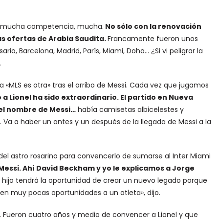
bo mucha competencia, mucha.
No sólo con la renovación
las ofertas de Arabia Saudita.
Francamente fueron unos
io, Barcelona, Madrid, París, Miami, Doha… ¿Si vi peligrar la
.
a «MLS es otra» tras el arribo de Messi. Cada vez que jugamos
o a Lionel ha sido extraordinario. El partido en Nueva
 el nombre de Messi…
había camisetas albicelestes y
 Va a haber un antes y un después de la llegada de Messi a la
del astro rosarino para convencerlo de sumarse al Inter Miami
 Messi. Ahí David Beckham y yo le explicamos a Jorge
Tu hijo tendrá la oportunidad de crear un nuevo legado porque
 en muy pocas oportunidades a un atleta», dijo.
Fueron cuatro años y medio de convencer a Lionel y que