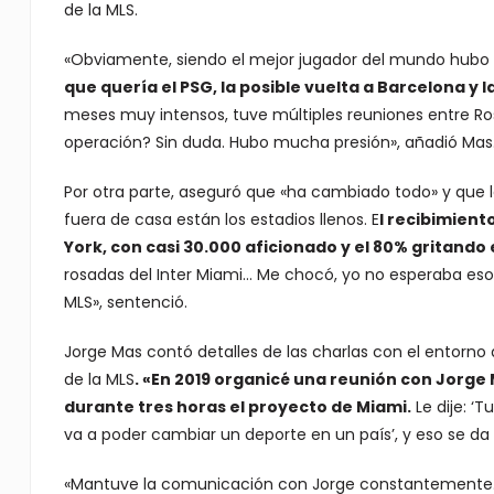
de la MLS.
«Obviamente, siendo el mejor jugador del mundo hu
que quería el PSG, la posible vuelta a Barcelona y 
meses muy intensos, tuve múltiples reuniones entre Rosar
operación? Sin duda. Hubo mucha presión», añadió Mas
Por otra parte, aseguró que «ha cambiado todo» y que l
fuera de casa están los estadios llenos. E
l recibimient
York, con casi 30.000 aficionado y el 80% gritando
rosadas del Inter Miami… Me chocó, yo no esperaba eso.
MLS», sentenció.
Jorge Mas contó detalles de las charlas con el entorno 
de la MLS
. «En 2019 organicé una reunión con Jorge
durante tres horas el proyecto de Miami.
Le dije: ‘
va a poder cambiar un deporte en un país’, y eso se da
«Mantuve la comunicación con Jorge constantemente. 