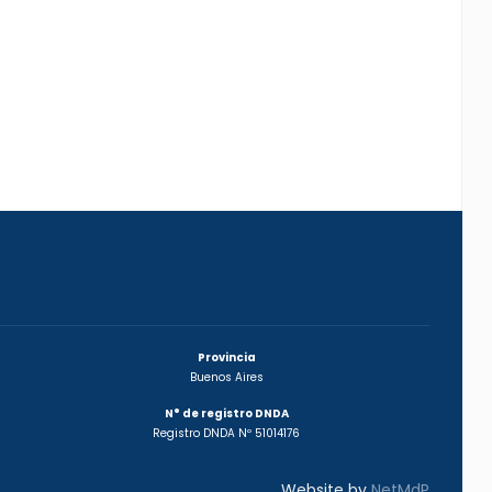
Provincia
Buenos Aires
N° de registro DNDA
Registro DNDA Nº 51014176
Website by
NetMdP